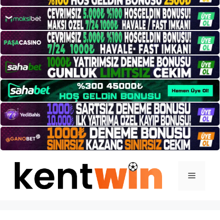
İçeriğe
atla
Menü