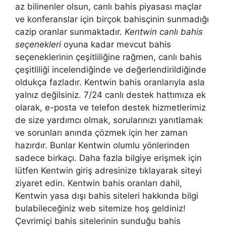
az bilinenler olsun, canlı bahis piyasası maçlar
ve konferanslar için birçok bahisçinin sunmadığı
cazip oranlar sunmaktadır.
Kentwin canlı bahis
seçenekleri
oyuna kadar mevcut bahis
seçeneklerinin çeşitliliğine rağmen, canlı bahis
çeşitliliği incelendiğinde ve değerlendirildiğinde
oldukça fazladır. Kentwin bahis oranlarıyla asla
yalnız değilsiniz. 7/24 canlı destek hattımıza ek
olarak, e-posta ve telefon destek hizmetlerimiz
de size yardımcı olmak, sorularınızı yanıtlamak
ve sorunları anında çözmek için her zaman
hazırdır. Bunlar Kentwin olumlu yönlerinden
sadece birkaçı. Daha fazla bilgiye erişmek için
lütfen Kentwin giriş adresinize tıklayarak siteyi
ziyaret edin. Kentwin bahis oranları dahil,
Kentwin yasa dışı bahis siteleri hakkında bilgi
bulabileceğiniz web sitemize hoş geldiniz!
Çevrimiçi bahis sitelerinin sunduğu bahis