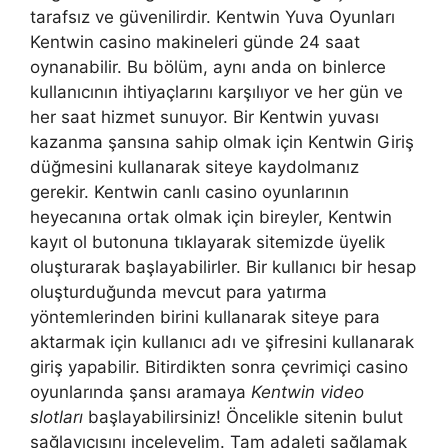
tarafsız ve güvenilirdir. Kentwin Yuva Oyunları
Kentwin casino makineleri günde 24 saat
oynanabilir. Bu bölüm, aynı anda on binlerce
kullanıcının ihtiyaçlarını karşılıyor ve her gün ve
her saat hizmet sunuyor. Bir Kentwin yuvası
kazanma şansına sahip olmak için Kentwin Giriş
düğmesini kullanarak siteye kaydolmanız
gerekir. Kentwin canlı casino oyunlarının
heyecanına ortak olmak için bireyler, Kentwin
kayıt ol butonuna tıklayarak sitemizde üyelik
oluşturarak başlayabilirler. Bir kullanıcı bir hesap
oluşturduğunda mevcut para yatırma
yöntemlerinden birini kullanarak siteye para
aktarmak için kullanıcı adı ve şifresini kullanarak
giriş yapabilir. Bitirdikten sonra çevrimiçi casino
oyunlarında şansı aramaya
Kentwin video
slotları
başlayabilirsiniz! Öncelikle sitenin bulut
sağlayıcısını inceleyelim. Tam adaleti sağlamak