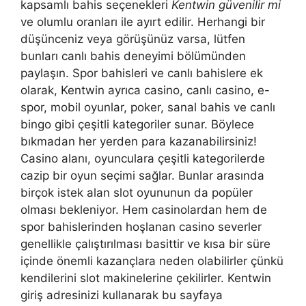
kapsamlı bahis seçenekleri
Kentwin güvenilir mi
ve olumlu oranları ile ayırt edilir. Herhangi bir
düşünceniz veya görüşünüz varsa, lütfen
bunları canlı bahis deneyimi bölümünden
paylaşın. Spor bahisleri ve canlı bahislere ek
olarak, Kentwin ayrıca casino, canlı casino, e-
spor, mobil oyunlar, poker, sanal bahis ve canlı
bingo gibi çeşitli kategoriler sunar. Böylece
bıkmadan her yerden para kazanabilirsiniz!
Casino alanı, oyunculara çeşitli kategorilerde
cazip bir oyun seçimi sağlar. Bunlar arasında
birçok istek alan slot oyununun da popüler
olması bekleniyor. Hem casinolardan hem de
spor bahislerinden hoşlanan casino severler
genellikle çalıştırılması basittir ve kısa bir süre
içinde önemli kazançlara neden olabilirler çünkü
kendilerini slot makinelerine çekilirler. Kentwin
giriş adresinizi kullanarak bu sayfaya