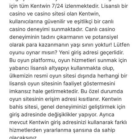
için tüm Kentwin 7/24 izlenmektedir. Lisanslı bir
casino ve casino sitesi olan Kentwin,
kullanıcılarına güvenilir ve eşitlikçi bir canlı
casino deneyimi sunmaktadır. Canlı casino
deneyiminin tadını çıkarmanın ve potansiyel
olarak para kazanmanın yaşı sınırı yoktur! Lütfen
oyunu oynar mısın? Yeni giriş adresi geçerlidir.
Bu oyun platformu, oyun hizmetleri sunmak için
yabancı lisanslı altyapıyı kullanmakta olup,
ülkemizin resmi oyun sitesi dışında herhangi bir
lisanslı oyun sitesinin faaliyet göstermesini
imkansız hale getirmektedir. Bu özel durumda
oyun sitesinin erişim adresi kısıtlanır. Kentwin
bahis sitesi, genel deneyiminizi geliştirmek için
giriş adresinde değişiklikler yapıyor. Ayrıca
mevcut Kentwin giriş adresinizi kullanarak farklı
hizmetlerden yararlanma şansına da sahip
olacaksınız.