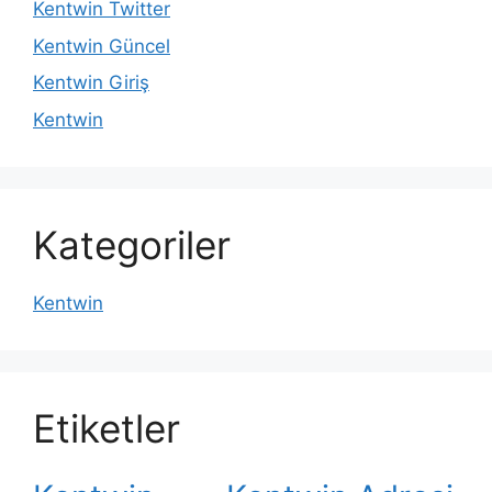
Kentwin Twitter
Kentwin Güncel
Kentwin Giriş
Kentwin
Kategoriler
Kentwin
Etiketler