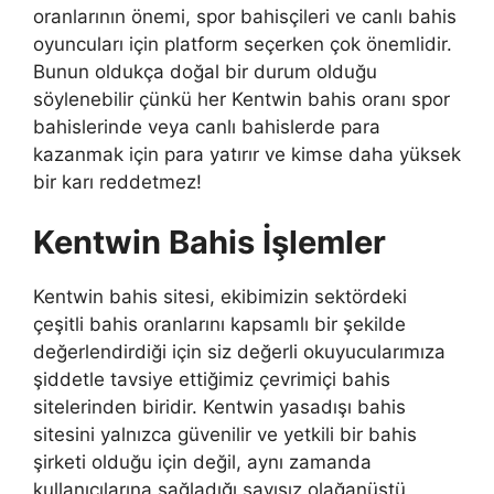
oranlarının önemi, spor bahisçileri ve canlı bahis
oyuncuları için platform seçerken çok önemlidir.
Bunun oldukça doğal bir durum olduğu
söylenebilir çünkü her Kentwin bahis oranı spor
bahislerinde veya canlı bahislerde para
kazanmak için para yatırır ve kimse daha yüksek
bir karı reddetmez!
Kentwin Bahis İşlemler
Kentwin bahis sitesi, ekibimizin sektördeki
çeşitli bahis oranlarını kapsamlı bir şekilde
değerlendirdiği için siz değerli okuyucularımıza
şiddetle tavsiye ettiğimiz çevrimiçi bahis
sitelerinden biridir. Kentwin yasadışı bahis
sitesini yalnızca güvenilir ve yetkili bir bahis
şirketi olduğu için değil, aynı zamanda
kullanıcılarına sağladığı sayısız olağanüstü