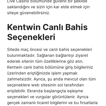
Live Casino bölümünde güvenli bir şekilde
saklandığını ve sizin için kar elde etmek için
siteye güvenebilirsiniz.
Kentwin Canlı Bahis
Seçenekleri
Sitede maç öncesi ve canlı bahis seçenekleri
bulunmaktadır. Sağlanan bağlantıyı ziyaret
ederek sitenin tüm özelliklerine göz atın.
Kentwin canlı bahis bölümüne giriş bilgileriniz
üzerinden eriştiğinizde işlem yapmak
zahmetsizdir. Ayrıca, şu anda mevcut olan tüm
seçeneklere web sitesinin sol tarafından
erişilebilir. Ekranda başlangıçta eşleşme
seçenekleri ve vurgular görüntülenir. Ayrıca
gerçek zamanlı ticaret bilgilerini ve bu fırsatlarla