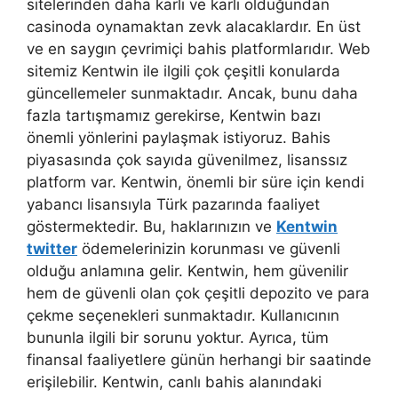
sitelerinden daha karlı ve karlı olduğundan
casinoda oynamaktan zevk alacaklardır. En üst
ve en saygın çevrimiçi bahis platformlarıdır. Web
sitemiz Kentwin ile ilgili çok çeşitli konularda
güncellemeler sunmaktadır. Ancak, bunu daha
fazla tartışmamız gerekirse, Kentwin bazı
önemli yönlerini paylaşmak istiyoruz. Bahis
piyasasında çok sayıda güvenilmez, lisanssız
platform var. Kentwin, önemli bir süre için kendi
yabancı lisansıyla Türk pazarında faaliyet
göstermektedir. Bu, haklarınızın ve
Kentwin
twitter
ödemelerinizin korunması ve güvenli
olduğu anlamına gelir. Kentwin, hem güvenilir
hem de güvenli olan çok çeşitli depozito ve para
çekme seçenekleri sunmaktadır. Kullanıcının
bununla ilgili bir sorunu yoktur. Ayrıca, tüm
finansal faaliyetlere günün herhangi bir saatinde
erişilebilir. Kentwin, canlı bahis alanındaki